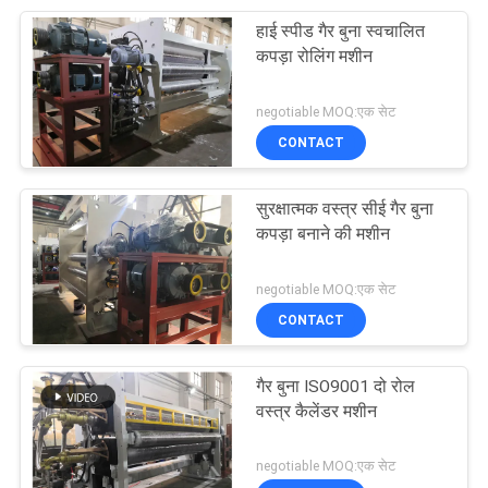
हाई स्पीड गैर बुना स्वचालित
20
कपड़ा रोलिंग मशीन
फैब्रिक एम्बॉसिंग मशीन
negotiable MOQ:एक सेट
CONTACT
सुरक्षात्मक वस्त्र सीई गैर बुना
कपड़ा बनाने की मशीन
9
negotiable MOQ:एक सेट
मेल्टब्लाऊन प्रोडक्शन
CONTACT
लाइन
गैर बुना ISO9001 दो रोल
वस्त्र कैलेंडर मशीन
negotiable MOQ:एक सेट