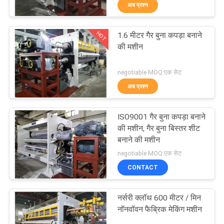
अब प्रश्न
गुणवत्ता
नियंत्रण
HOT
1.6 मीटर गैर बुना कपड़ा बनाने
19
की मशीन
संपर्क
एम्बॉसिंग कैलेंडर मशीन
negotiable MOQ:एक सेट
करें
अब प्रश्न
एक
ISO9001 गैर बुना कपड़ा बनाने
उद्धरण
की मशीन, गैर बुना बिस्तर शीट
बनाने की मशीन
का
24
negotiable MOQ:एक सेट
अनुरोध
CONTACT
कैलेंडर रोलर मशीन
करें
नर्सरी क्लॉथ 600 मीटर / मिन
नॉनवॉवन फैब्रिक मेकिंग मशीन
साइटमैप