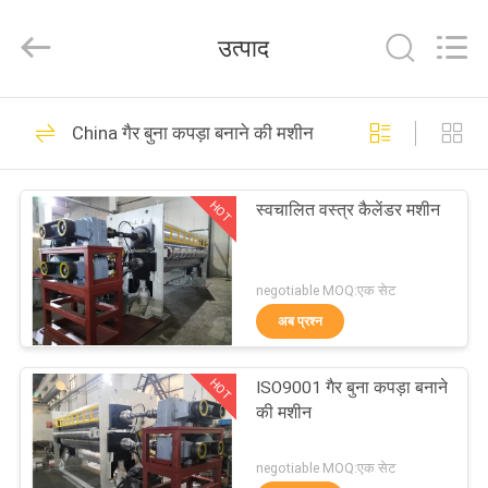
Changzhou
Qiaode
Machinery
उत्पाद
Co.,
Ltd..
All
Rights
घर
Reserved.
13
China गैर बुना कपड़ा बनाने की मशीन
Two Roll Calender
उत्पादों
Machine
HOT
स्वचालित वस्त्र कैलेंडर मशीन
हमारे
बारे
negotiable MOQ:एक सेट
अब प्रश्न
में
26
HOT
ISO9001 गैर बुना कपड़ा बनाने
कारखाना
तीन रोल कैलेंडर मशीन
की मशीन
भ्रमण
negotiable MOQ:एक सेट