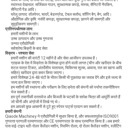
स्वास्थ्य देखभाल: सर्जिकल गाउन, सुरक्षात्मक कपड़े, मास्क, सैनिटरी नैपकिन,
सैनिटरी पैड आदि।
घरेलू उत्पाद: वॉलपेपर, चादरें, बेडस्प्रेड, टेबल क्लॉथ, शॉपिंग बैग, बैग, आदि।
औद्योगिक और कृषि: नर्सरी कपड़ा, सुरक्षात्मक कपड़ा, छानने की सामग्री और
सुदृढीकरण सामग्री।
प्रतिस्पर्धात्मक लाभ:
हमारी मशीनों के लाभ:
उच्च उत्पादन और उच्च गुणवत्ता
उन्नत प्रौद्योगिकी
सर्वश्रेष्ठ बिक्री के बाद सेवा
विक्रय - पश्चात सेवा
हमारी मशीन की वारंटी 12 महीने है और सेवा आजीवन उपलब्ध है।
ग्राहक के देश में विक्रेता के विशेषज्ञ द्वारा होने वाली लागत (चीन और खरीदार के बीच
शटल यात्रा टिकट, अंतर्देशीय यातायात, चिकित्सा शुल्क, आवास, रात का खाना आदि
सहित) खरीदार द्वारा कवर किया जाएगा।
हमारे विशेषज्ञ 24-48 घंटों के भीतर किसी भी पूछताछ का जवाब देंगे और इसे जल्द से
जल्द हल किया जाएगा।
हम मशीनों की स्थापना और परीक्षण के लिए क्रेता की कंपनी को पर्याप्त तकनीशियन
भेज सकते हैं।
हम पूर्ण तकनीकी दस्तावेज और बिजली के घटकों के सापेक्ष चित्र की आपूर्ति करते हैं
जो चीनी और अंग्रेजी में लिखे गए थे।
हम आपको कुछ आसानी से टूटे हुए स्पेयर पार्ट्स प्रदान कर सकते हैं।
हमारी कंपनी
Qiaode Machiney ने प्रौद्योगिकी में सुधार किया है, और सफलतापूर्वक ISO9001
गुणवत्ता प्रणाली प्रमाणपत्र और CE प्रमाणपत्र के साथ प्रमाणित किया है।अब हमारे
पास वाई-टाइप थ्री-रोलर कैलेंडर मशीन, स्विमिंग रोलर, दो रोलर कैलेंडर मशीन, स्लीटिंग