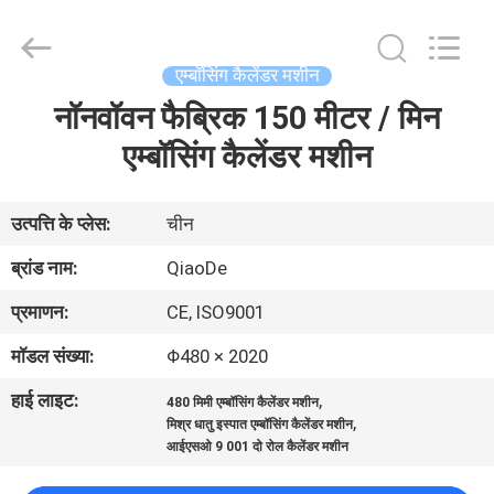
Changzhou
Qiaode
Machinery
Co.,
Ltd..
एम्बॉसिंग कैलेंडर मशीन
All
Rights
नॉनवॉवन फैब्रिक 150 मीटर / मिन
घर
Reserved.
एम्बॉसिंग कैलेंडर मशीन
उत्पादों
उत्पत्ति के प्लेस:
चीन
हमारे
ब्रांड नाम:
QiaoDe
बारे
प्रमाणन:
CE, ISO9001
में
मॉडल संख्या:
Φ480 × 2020
हाई लाइट:
,
कारखाना
480 मिमी एम्बॉसिंग कैलेंडर मशीन
,
मिश्र धातु इस्पात एम्बॉसिंग कैलेंडर मशीन
भ्रमण
आईएसओ 9 001 दो रोल कैलेंडर मशीन