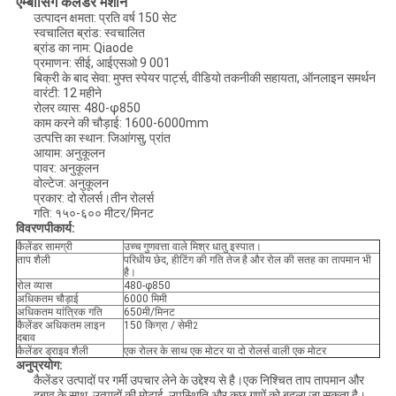
एम्बॉसिंग कैलेंडर मशीन
उत्पादन क्षमता: प्रति वर्ष 150 सेट
PRIVACY
स्वचालित ब्रांड: स्वचालित
ब्रांड का नाम: Qiaode
POLICY
प्रमाणन: सीई, आईएसओ 9 001
बिक्री के बाद सेवा: मुफ्त स्पेयर पार्ट्स, वीडियो तकनीकी सहायता, ऑनलाइन समर्थन
वारंटी: 12 महीने
रोलर व्यास: 480-φ850
काम करने की चौड़ाई: 1600-6000mm
उत्पत्ति का स्थान: जिआंगसु, प्रांत
आयाम: अनुकूलन
पावर: अनुकूलन
वोल्टेज: अनुकूलन
प्रकार: दो रोलर्स।तीन रोलर्स
गति: १५०-६०० मीटर/मिनट
विवरण
पी
कार्य:
कैलेंडर सामग्री
उच्च गुणवत्ता वाले मिश्र धातु इस्पात।
ताप शैली
परिधीय छेद, हीटिंग की गति तेज है और रोल की सतह का तापमान भी
है।
रोल व्यास
480-φ850
अधिकतम चौड़ाई
6000 मिमी
अधिकतम यांत्रिक गति
650मी/मिनट
कैलेंडर अधिकतम लाइन
150 किग्रा / सेमी
2
दबाव
कैलेंडर ड्राइव शैली
एक रोलर के साथ एक मोटर या दो रोलर्स वाली एक मोटर
अनुप्रयोग:
कैलेंडर उत्पादों पर गर्मी उपचार लेने के उद्देश्य से है।एक निश्चित ताप तापमान और
दबाव के साथ, उत्पादों की मोटाई, उपस्थिति और कुछ गुणों को बदला जा सकता है।