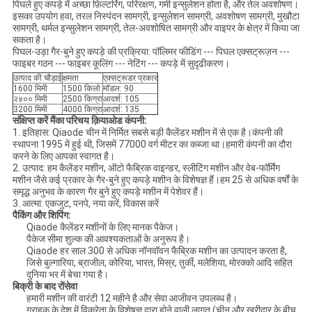
पिघले हुए कपड़े में अच्छा फ़िल्टरिंग, परिरक्षण, गर्मी इन्सुलेशन होता है, और तेल अवशोषण।
इसका उपयोग हवा, तरल निस्पंदन सामग्री, इन्सुलेशन सामग्री, अवशोषण सामग्री, मुखौटा
सामग्री, थर्मल इन्सुलेशन सामग्री, तेल-अवशोषित सामग्री और वाइपर के क्षेत्र में किया जा
सकता है।
पिघल-उड़ा गैर-बुने हुए कपड़े की प्रक्रिया: पॉलिमर फीडिंग --- पिघल एक्सट्रूज़न ---
फाइबर गठन --- फाइबर कूलिंग --- नेटिंग --- कपड़े में सुदृढीकरण।
उत्पाद की चौड़ाई
क्षमता
एक्सट्रूडर प्रकार
1600 मिमी
1500 किलो
मॉडल: 90
२४०० मिमी
2500 किग्रा
आदर्श: 105
3200 मिमी
4000 किग्रा
आदर्श: 135
संक्षिप्त करें
मैं
का परिचय
क़ियाओड
कंपनी:
1. इतिहास: Qiaode चीन में निर्मित सबसे बड़ी कैलेंडर मशीन में से एक है।कंपनी की
स्थापना 1995 में हुई थी, जिसमें 77000 वर्ग मीटर का कब्जा था।हमारी कंपनी का दौरा
करने के लिए आपका स्वागत है।
2. उत्पाद: हम कैलेंडर मशीन, ऑटो फैब्रिक वाइन्डर, स्लीटिंग मशीन और वेब-फॉर्मिंग
मशीन जैसे कई प्रकार के गैर-बुने हुए कपड़े मशीन के विशेषज्ञ हैं।हम 25 से अधिक वर्षों के
समृद्ध अनुभव के कारण गैर बुने हुए कपड़े मशीन में पेशेवर हैं।
3. आत्मा: एकजुट, पनपे, नया करें, विकास करें
पैकिंग और शिपिंग:
Qiaode कैलेंडर मशीनों के लिए मानक पैकेज।
पैकेज सीमा शुल्क की आवश्यकताओं के अनुरूप है।
Qiaode हर साल 300 से अधिक नॉनवॉवन फैब्रिक मशीन का उत्पादन करता है,
जिसे बुल्गारिया, ब्राजील, कोरिया, भारत, मिस्र, तुर्की, मलेशिया, मोरक्को आदि सहित
दुनिया भर में बेचा गया है।
बिक्री के बाद
रों
सेवा
हमारी मशीन की वारंटी 12 महीने है और सेवा आजीवन उपलब्ध है।
ग्राहक के देश में विक्रेता के विशेषज्ञ द्वारा होने वाली लागत (चीन और खरीदार के बीच