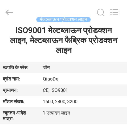
Changzhou
Qiaode
Machinery
Co.,
Ltd..
मेल्टब्लाऊन प्रोडक्शन लाइन
All
Rights
ISO9001 मेल्टब्लाऊन प्रोडक्शन
घर
Reserved.
लाइन, मेल्टब्लाऊन फैब्रिक प्रोडक्शन
उत्पादों
लाइन
हमारे
उत्पत्ति के प्लेस:
चीन
बारे
ब्रांड नाम:
QiaoDe
में
प्रमाणन:
CE, ISO9001
मॉडल संख्या:
1600, 2400, 3200
कारखाना
न्यूनतम आदेश
1 उत्पादन लाइन
भ्रमण
मात्रा: