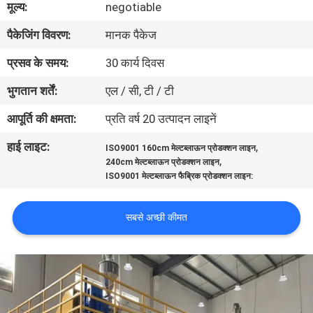
मूल्य:
negotiable
गुणवत्ता
पैकेजिंग विवरण:
मानक पैकेज
नियंत्रण
प्रसव के समय:
30 कार्य दिवस
संपर्क
भुगतान शर्तें:
एल / सी, टी / टी
करें
आपूर्ति की क्षमता:
प्रति वर्ष 20 उत्पादन लाइनें
हाई लाइट:
,
ISO9001 160cm मेल्टब्लाऊन प्रोडक्शन लाइन
एक
,
240cm मेल्टब्लाऊन प्रोडक्शन लाइन
उद्धरण
ISO9001 मेल्टब्लाऊन फैब्रिक प्रोडक्शन लाइन:
का
सबसे अच्छी कीमत
अनुरोध
करें
साइटमैप